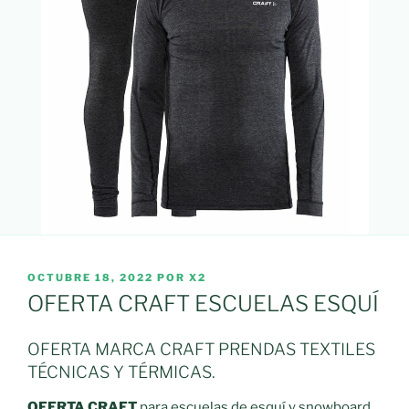
PUBLICADO
OCTUBRE 18, 2022
POR
X2
EL
OFERTA CRAFT ESCUELAS ESQUÍ
OFERTA MARCA CRAFT PRENDAS TEXTILES
TÉCNICAS Y TÉRMICAS.
OFERTA CRAFT
para escuelas de esquí y snowboard,