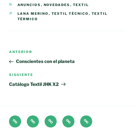
CATEGORÍAS
ANUNCIOS
,
NOVEDADES
,
TEXTIL
ETIQUETAS
LANA MERINO
,
TEXTIL TÉCNICO
,
TEXTIL
TÉRMICO
Navegación
Entrada
ANTERIOR
de
anterior:
Conscientes con el planeta
entradas
Siguiente
SIGUIENTE
entrada
Catálogo Textil JHK X2
CATÁLOGOS
DISEÑO
TALLERES
¿QUÉ
CONTACTO
NECESITAS?