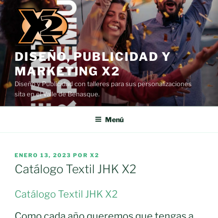
Saltar
al
contenido
DISEÑO, PUBLICIDAD Y
MARKETING X2
Diseño y Publicidad con talleres para sus personalizaciones
sita en el Valle de Benasque.
Menú
PUBLICADO
ENERO 13, 2023
POR
X2
EL
Catálogo Textil JHK X2
Catálogo Textil JHK X2
Como cada año queremos que tengas a