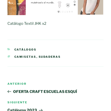
Catálogo Textil JHK x2
CATEGORÍAS
CATÁLOGOS
ETIQUETAS
CAMISETAS
,
SUDADERAS
Navegación
Entrada
ANTERIOR
de
anterior:
OFERTA CRAFT ESCUELAS ESQUÍ
entradas
Siguiente
SIGUIENTE
entrada
Catálogos 2023