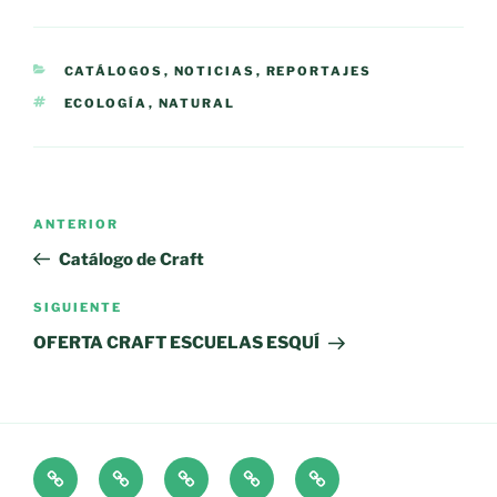
CATEGORÍAS
CATÁLOGOS
,
NOTICIAS
,
REPORTAJES
ETIQUETAS
ECOLOGÍA
,
NATURAL
Navegación
Entrada
ANTERIOR
de
anterior:
Catálogo de Craft
entradas
Siguiente
SIGUIENTE
entrada
OFERTA CRAFT ESCUELAS ESQUÍ
CATÁLOGOS
DISEÑO
TALLERES
¿QUÉ
CONTACTO