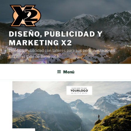
Saltar
al
contenido
DISEÑO, PUBLICIDAD Y
MARKETING X2
Diseño y Publicidad con talleres para sus personalizaciones
sita en el Valle de Benasque.
Menú