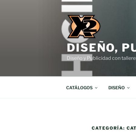
Saltar
al
contenido
DISEÑO, P
Diseño y Publicidad con tallere
CATÁLOGOS
DISEÑO
CATEGORÍA:
CA